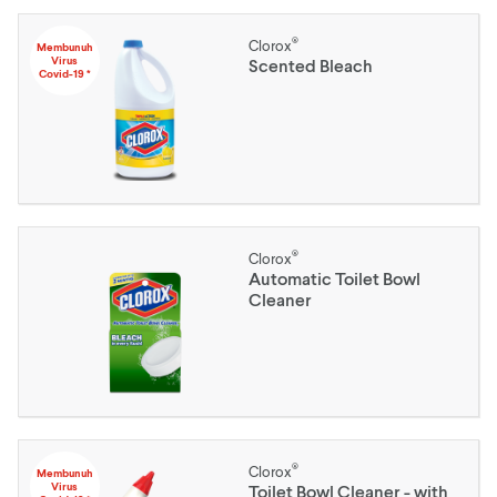
®
Clorox
Membunuh
Virus
Scented Bleach
Covid-19 *
®
Clorox
Automatic Toilet Bowl
Cleaner
®
Clorox
Membunuh
Virus
Toilet Bowl Cleaner - with