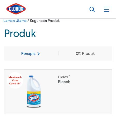
Langkau ke navigasi utama
Langkau ke kandungan
Langkau ke pengaki
Cari
Buk
Semasa:
Laman Utama
/
Kegunaan Produk
Produk
Penapis
(
21
) Produk
®
Clorox
Membunuh
Virus
Bleach
Covid-19 *