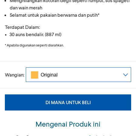
Menghilangkan kotoran degil seperti rumput, sos spageti
dan wain merah
Selamat untuk pakaian berwarna dan putih*
Terdapat Dalam:
• 30 auns bendalir. (887 ml)
* Apabila digunakan seperti diarahkan.
Wangian:
DI MANA UNTUK BELI
Mengenai Produk ini