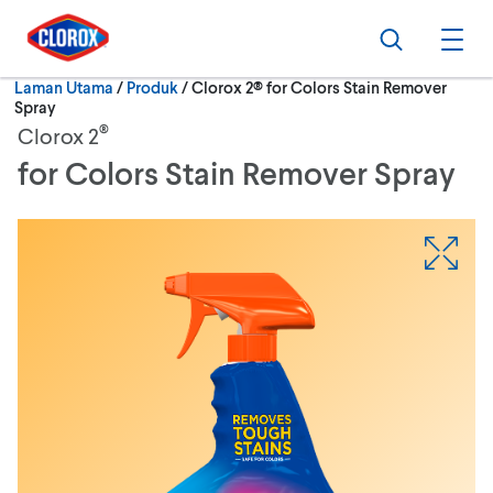
Langkau ke navigasi utama
Langkau ke kandungan
Langkau ke pengaki
Cari
Buk
Semasa:
Laman Utama
/
Produk
Clorox 2® for Colors Stain Remover
Spray
®
Clorox 2
for Colors Stain Remover Spray