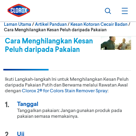
Langkau ke navigasi utama
Langkau ke kandungan
Langkau ke pengaki
Cari
Buk
Se
Laman Utama
/
Artikel Panduan
Kesan Kotoran Cecair Badan
Cara Menghilangkan Kesan Peluh daripada Pakaian
Cara Menghilangkan Kesan
Peluh daripada Pakaian
Ikuti Langkah-langkah Ini untuk Menghilangkan Kesan Peluh
daripada Pakaian Putih dan Berwarna melalui Rawatan Awal
dengan
Clorox 2® for Colors Stain Remover Spray
:
Tanggal
Tanggalkan pakaian: Jangan gunakan produk pada
pakaian semasa memakainya.
Uji