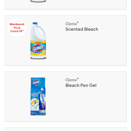
®
Clorox
Membunuh
Virus
Scented Bleach
Covid-19 *
®
Clorox
Bleach Pen Gel