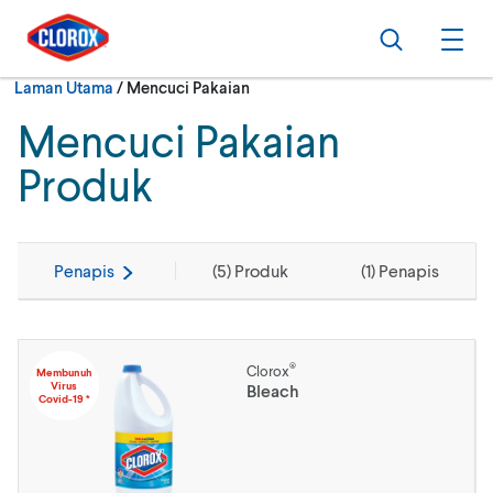
Langkau ke navigasi utama
Langkau ke kandungan
Langkau ke pengaki
Cari
Buk
Semasa:
Laman Utama
/
Mencuci Pakaian
Mencuci Pakaian
Produk
Penapis
(
5
) Produk
(
1
) Penapis
®
Clorox
Membunuh
Virus
Bleach
Covid-19 *