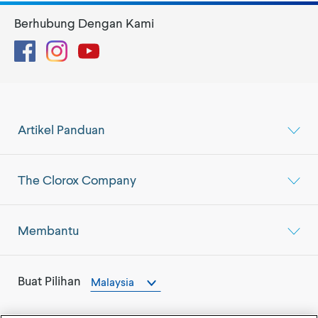
Berhubung Dengan Kami
Facebook
Instagram
YouTube
Artikel Panduan
The Clorox Company
Membantu
Buat Pilihan
Malaysia