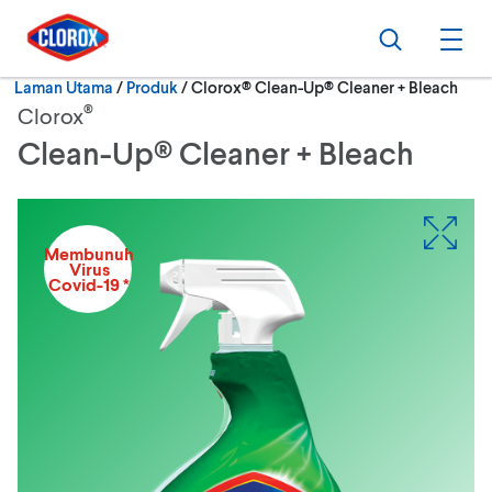
Langkau ke navigasi utama
Langkau ke kandungan
Langkau ke pengaki
Cari
Buk
Semasa:
Laman Utama
/
Produk
Clorox® Clean-Up® Cleaner + Bleach
®
Clorox
Clean-Up® Cleaner + Bleach
Membunuh
Virus
Covid-19 *