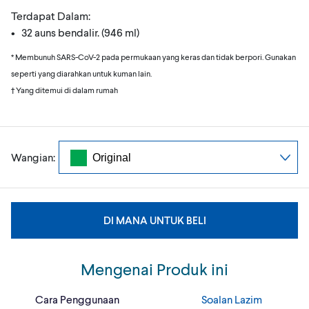
Terdapat Dalam:
• 32 auns bendalir. (946 ml)
* Membunuh SARS-CoV-2 pada permukaan yang keras dan tidak berpori. Gunakan
seperti yang diarahkan untuk kuman lain.
† Yang ditemui di dalam rumah
Wangian:
DI MANA UNTUK BELI
Mengenai Produk ini
Cara Penggunaan
Soalan Lazim