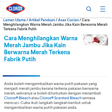
Langkau ke navigasi utama
Langkau ke kandungan
Langkau ke pengaki
Cari
Buk
Semasa:
Laman Utama
/
Artikel Panduan
Asas Cucian
Cara
Menghilangkan Warna Merah Jambu Jika Kain Berwarna Merah
Terkena Fabrik Putih
Cara Menghilangkan Warna
Merah Jambu Jika Kain
Berwarna Merah Terkena
Fabrik Putih
Anda boleh mengembalikan warna putih pakaian yang
menjadi merah jambu kerana terkena pakaian berwarna
merah, sekiranya ia boleh dilunturkan dengan menambah
Clorox® Bleach
atau
Clorox® Scented Bleach
semasa
mencuci. Cuba ikuti langkah-langkah berikut untuk
mengembalikan warna putih pakaian anda.