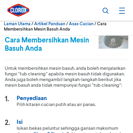
Langkau ke navigasi utama
Langkau ke kandungan
Langkau ke pengaki
Cari
Buk
Semasa:
Laman Utama
/
Artikel Panduan
Asas Cucian
Cara
Membersihkan Mesin Basuh Anda
Cara Membersihkan Mesin
Basuh Anda
Untuk membersihkan mesin basuh, anda boleh menjalankan
fungsi “tub cleaning” apabila mesin basuh tidak digunakan.
Anda juga boleh mengambil langkah-langkah berikut jika
mesin basuh anda tidak mempunyai fungsi “tub cleaning”:
Penyediaan
Pilih kitaran cucian putih atau air panas.
Isi
Isikan bekas peluntur sehingga garisan maksimum