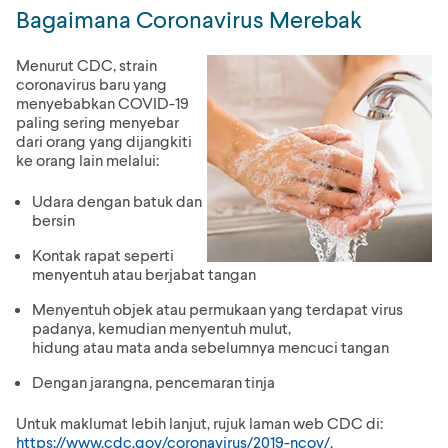
Bagaimana Coronavirus Merebak
Menurut CDC, strain
coronavirus baru yang
menyebabkan COVID-19
paling sering menyebar
dari orang yang dijangkiti
ke orang lain melalui:
Udara dengan batuk dan
bersin
Kontak rapat seperti
menyentuh atau berjabat tangan
Menyentuh objek atau permukaan yang terdapat virus
padanya, kemudian menyentuh mulut,
hidung atau mata anda sebelumnya mencuci tangan
Dengan jarangna, pencemaran tinja
Untuk maklumat lebih lanjut, rujuk laman web CDC di:
h
ttps://www.cdc.gov/coronavirus/2019-ncov
/
.