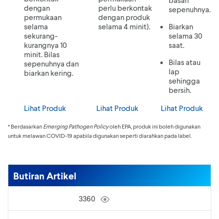
dengan
perlu berkontak
sepenuhnya.
permukaan
dengan produk
selama
selama 4 minit).
Biarkan
sekurang-
selama 30
kurangnya 10
saat.
minit. Bilas
Bilas atau
sepenuhnya dan
lap
biarkan kering.
sehingga
bersih.
Lihat Produk
Lihat Produk
Lihat Produk
* Berdasarkan
Emerging Pathogen Policy
oleh EPA, produk ini boleh digunakan
untuk melawan COVID-19 apabila digunakan seperti diarahkan pada label.
Butiran Artikel
3360