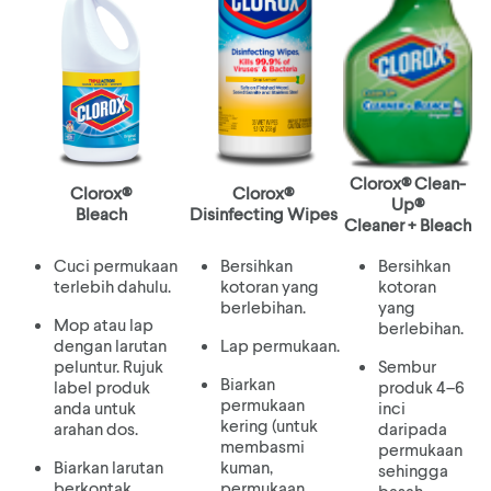
Clorox® Clean-
Clorox®
Clorox®
Up®
Bleach
Disinfecting Wipes
Cleaner + Bleach
Cuci permukaan
Bersihkan
Bersihkan
terlebih dahulu.
kotoran yang
kotoran
berlebihan.
yang
Mop atau lap
berlebihan.
dengan larutan
Lap permukaan.
peluntur. Rujuk
Sembur
Biarkan
label produk
produk 4–6
permukaan
anda untuk
inci
kering (untuk
arahan dos.
daripada
membasmi
permukaan
Biarkan larutan
kuman,
sehingga
berkontak
permukaan
basah