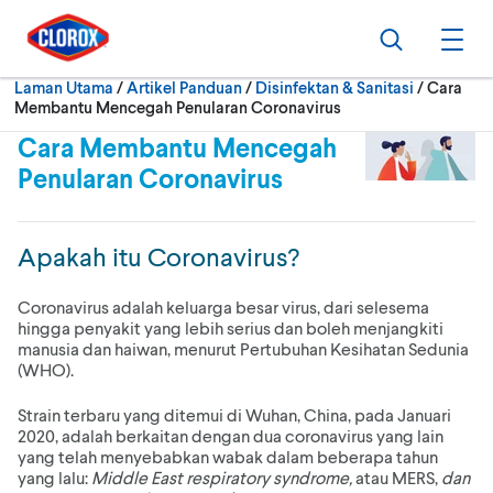
Langkau ke navigasi utama
Langkau ke kandungan
Langkau ke pengaki
Cari
Buk
Semasa:
Laman Utama
/
Artikel Panduan
Disinfektan & Sanitasi
Cara
Membantu Mencegah Penularan Coronavirus
Cara Membantu Mencegah
Penularan Coronavirus
Apakah itu Coronavirus?
Coronavirus adalah keluarga besar virus, dari selesema
hingga penyakit yang lebih serius dan boleh menjangkiti
manusia dan haiwan, menurut Pertubuhan Kesihatan Sedunia
(WHO).
Strain terbaru yang ditemui di Wuhan, China, pada Januari
2020, adalah berkaitan dengan dua coronavirus yang lain
yang telah menyebabkan wabak dalam beberapa tahun
yang lalu:
Middle East respiratory syndrome,
atau MERS,
dan