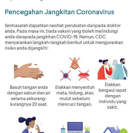
Pencegahan Jangkitan Coronavirus
Sentiasalah dapatkan nasihat perubatan daripada doktor
anda. Pada masa ini, tiada vaksin yang boleh melindungi
anda darapada jangkitan COVID-19. Namun, CDC
menyarankan langkah-langkah berikut untuk mengurankan
risiko anda dijangkiti:
Elakkan
Basuh tangan anda
Elakkan menyentuh
bergaul rapat
dengan sabun dan air
mata, hidung, atau
dengan
selama sekurang-
mulut sebelum
individu yang
kurangnya 20 saat.
mencuci tangan.
sakit.