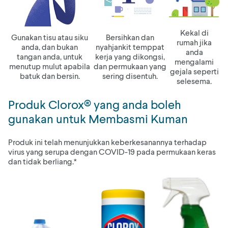
Kekal di
Gunakan tisu atau siku
Bersihkan dan
rumah jika
anda, dan bukan
nyahjankit temppat
anda
tangan anda, untuk
kerja yang dikongsi,
mengalami
menutup mulut apabila
dan permukaan yang
gejala seperti
batuk dan bersin.
sering disentuh.
selesema.
Produk Clorox® yang anda boleh
gunakan untuk Membasmi Kuman
Produk ini telah menunjukkan keberkesanannya terhadap
virus yang serupa dengan COVID-19 pada permukaan keras
dan tidak berliang.*