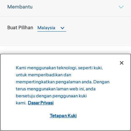
Membantu
Buat Pilihan
Malaysia
©
2026
The Clorox Company
Kami menggunakan teknologi, seperti kuki,
untuk memperibadikan dan
Syarat Penggunaan
Dasar Privasi
mempertingkatkan pengalaman anda. Dengan
Tetapan Kuki
terus menggunakan laman web ini, anda
bersetuju dengan penggunaan kuki
kami.
Dasar Privasi
Ahli kumpulan jenama CLX
Tetapan Kuki