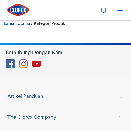
Langkau ke navigasi utama
Langkau ke kandungan
Langkau ke pengaki
Cari
Buk
Semasa:
Laman Utama
/
Kategori Produk
Berhubung Dengan Kami
Facebook
Instagram
YouTube
Artikel Panduan
The Clorox Company