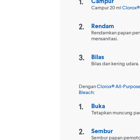
Campur
Campur 20 ml
Clorox®
Rendam
Rendamkan papan pemo
mensanitasi.
Bilas
Bilas dan kering udara.
Dengan
Clorox® All-Purpose
Bleach
:
Buka
Tetapkan muncung pad
Sembur
Sembur papan pemot