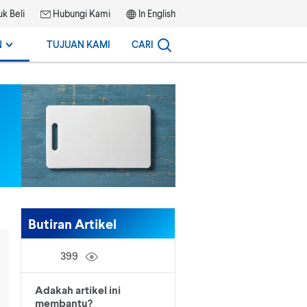
k Beli
Hubungi Kami
In English
N
TUJUAN KAMI
CARI
Butiran Artikel
399
Adakah artikel ini
membantu?