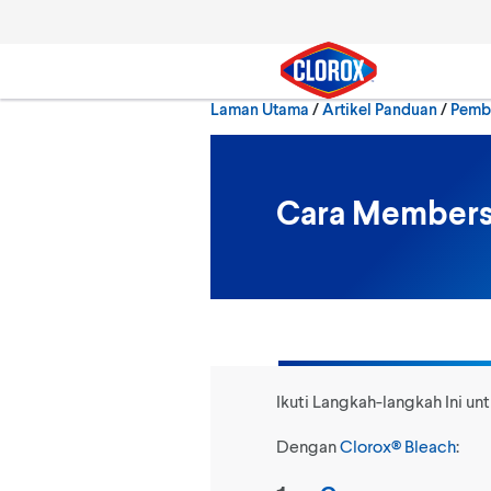
Langkau ke navigasi utama
Langkau ke kandungan
Langkau ke pengaki
Laman Utama
/
Artikel Panduan
Pemb
Cari
Cara Members
Ikuti Langkah-langkah Ini u
Dengan
Clorox® Bleach
: